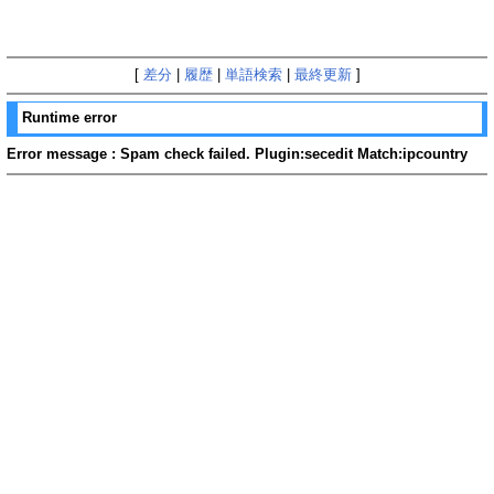
[
差分
|
履歴
|
単語検索
|
最終更新
]
Runtime error
Error message : Spam check failed. Plugin:secedit Match:ipcountry