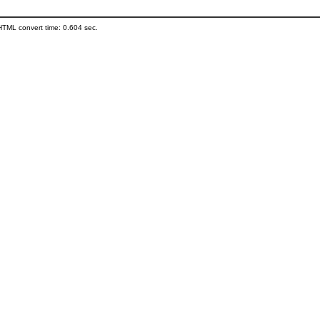
HTML convert time: 0.604 sec.