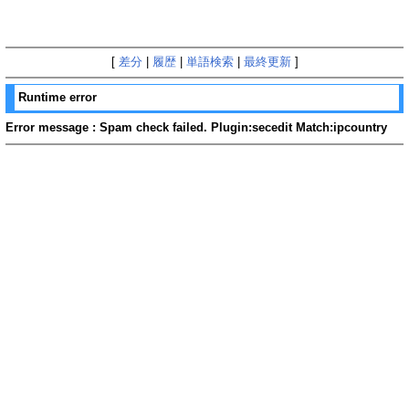
[
差分
|
履歴
|
単語検索
|
最終更新
]
Runtime error
Error message : Spam check failed. Plugin:secedit Match:ipcountry