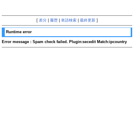
[
差分
|
履歴
|
単語検索
|
最終更新
]
Runtime error
Error message : Spam check failed. Plugin:secedit Match:ipcountry