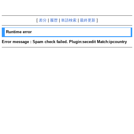
[
差分
|
履歴
|
単語検索
|
最終更新
]
Runtime error
Error message : Spam check failed. Plugin:secedit Match:ipcountry