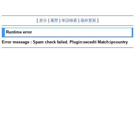
[
差分
|
履歴
|
単語検索
|
最終更新
]
Runtime error
Error message : Spam check failed. Plugin:secedit Match:ipcountry