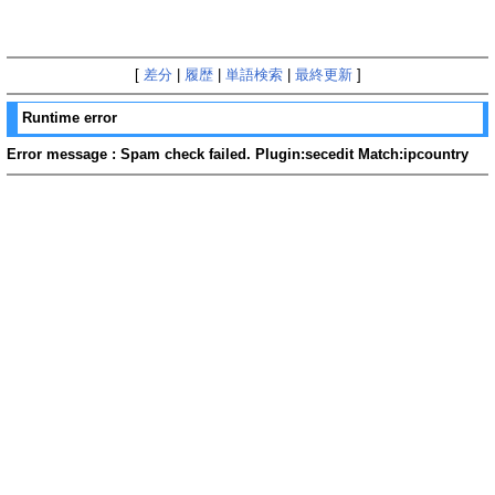
[
差分
|
履歴
|
単語検索
|
最終更新
]
Runtime error
Error message : Spam check failed. Plugin:secedit Match:ipcountry