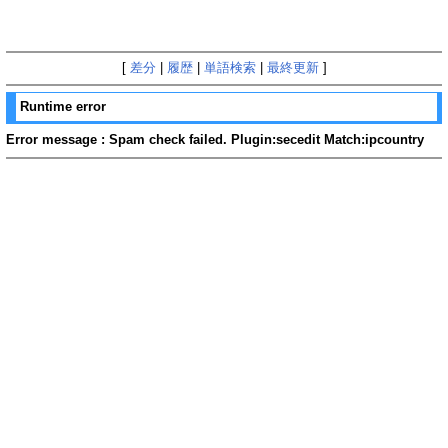
[
差分
|
履歴
|
単語検索
|
最終更新
]
Runtime error
Error message : Spam check failed. Plugin:secedit Match:ipcountry