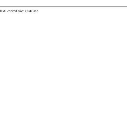
HTML convert time: 0.030 sec.