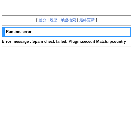
[
差分
|
履歴
|
単語検索
|
最終更新
]
Runtime error
Error message : Spam check failed. Plugin:secedit Match:ipcountry