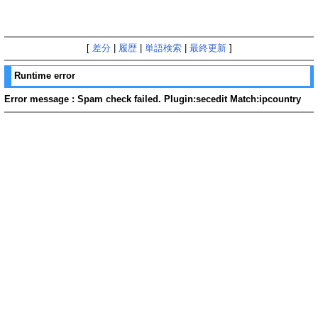
[
差分
|
履歴
|
単語検索
|
最終更新
]
Runtime error
Error message : Spam check failed. Plugin:secedit Match:ipcountry