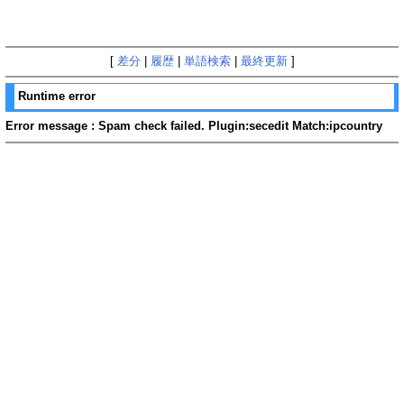
[
差分
|
履歴
|
単語検索
|
最終更新
]
Runtime error
Error message : Spam check failed. Plugin:secedit Match:ipcountry