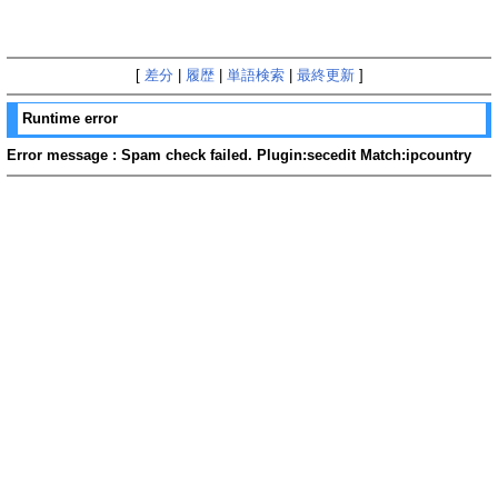
[
差分
|
履歴
|
単語検索
|
最終更新
]
Runtime error
Error message : Spam check failed. Plugin:secedit Match:ipcountry