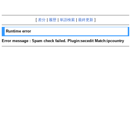
[
差分
|
履歴
|
単語検索
|
最終更新
]
Runtime error
Error message : Spam check failed. Plugin:secedit Match:ipcountry