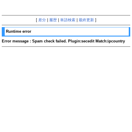
[
差分
|
履歴
|
単語検索
|
最終更新
]
Runtime error
Error message : Spam check failed. Plugin:secedit Match:ipcountry