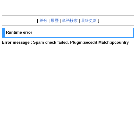
[
差分
|
履歴
|
単語検索
|
最終更新
]
Runtime error
Error message : Spam check failed. Plugin:secedit Match:ipcountry