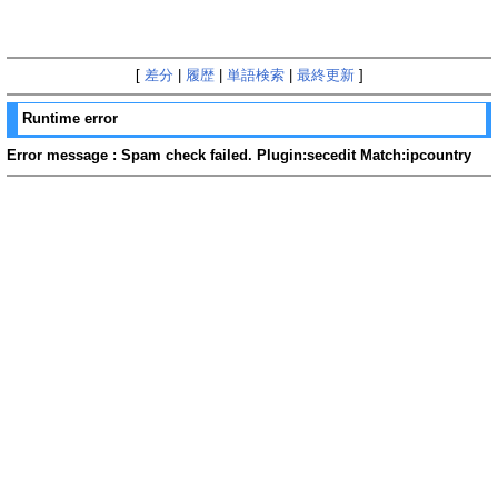
[
差分
|
履歴
|
単語検索
|
最終更新
]
Runtime error
Error message : Spam check failed. Plugin:secedit Match:ipcountry