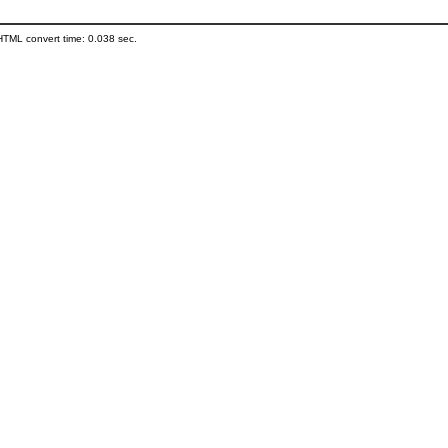
HTML convert time: 0.038 sec.