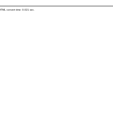
HTML convert time: 0.021 sec.