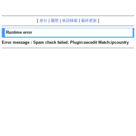
[
差分
|
履歴
|
単語検索
|
最終更新
]
Runtime error
Error message : Spam check failed. Plugin:secedit Match:ipcountry