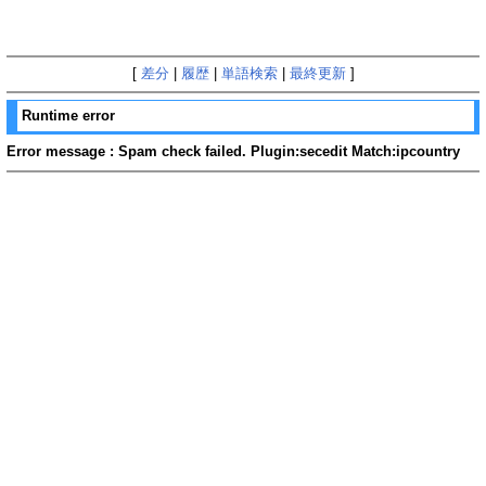
[
差分
|
履歴
|
単語検索
|
最終更新
]
Runtime error
Error message : Spam check failed. Plugin:secedit Match:ipcountry