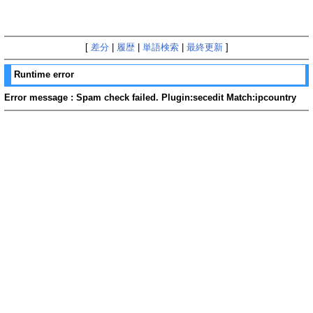
[
差分
|
履歴
|
単語検索
|
最終更新
]
Runtime error
Error message : Spam check failed. Plugin:secedit Match:ipcountry