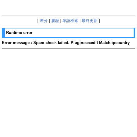
[
差分
|
履歴
|
単語検索
|
最終更新
]
Runtime error
Error message : Spam check failed. Plugin:secedit Match:ipcountry