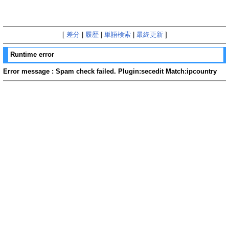
[
差分
|
履歴
|
単語検索
|
最終更新
]
Runtime error
Error message : Spam check failed. Plugin:secedit Match:ipcountry