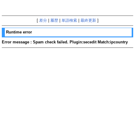
[
差分
|
履歴
|
単語検索
|
最終更新
]
Runtime error
Error message : Spam check failed. Plugin:secedit Match:ipcountry