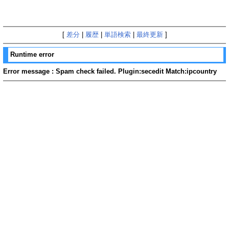
[
差分
|
履歴
|
単語検索
|
最終更新
]
Runtime error
Error message : Spam check failed. Plugin:secedit Match:ipcountry