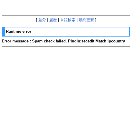
[
差分
|
履歴
|
単語検索
|
最終更新
]
Runtime error
Error message : Spam check failed. Plugin:secedit Match:ipcountry