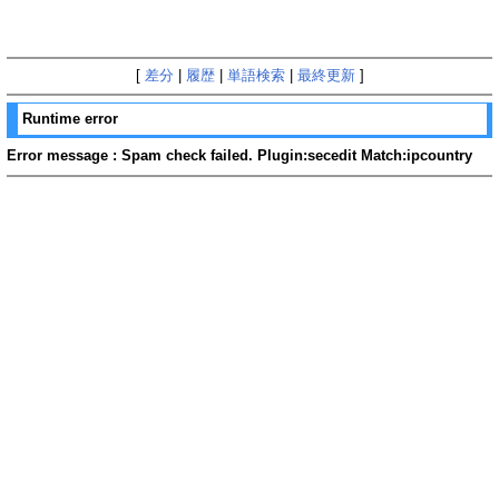
[
差分
|
履歴
|
単語検索
|
最終更新
]
Runtime error
Error message : Spam check failed. Plugin:secedit Match:ipcountry