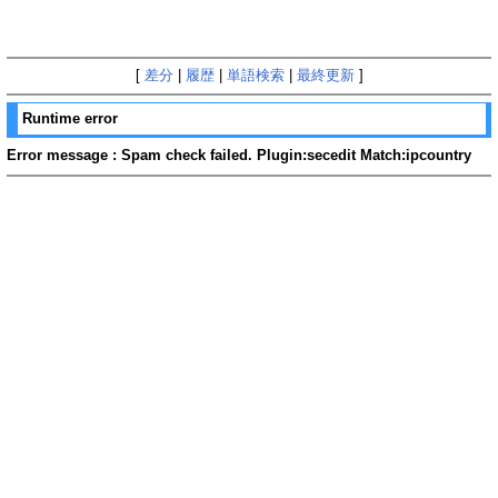
[
差分
|
履歴
|
単語検索
|
最終更新
]
Runtime error
Error message : Spam check failed. Plugin:secedit Match:ipcountry