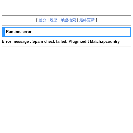
[
差分
|
履歴
|
単語検索
|
最終更新
]
Runtime error
Error message : Spam check failed. Plugin:edit Match:ipcountry