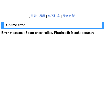
[
差分
|
履歴
|
単語検索
|
最終更新
]
Runtime error
Error message : Spam check failed. Plugin:edit Match:ipcountry