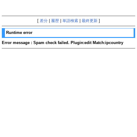
[
差分
|
履歴
|
単語検索
|
最終更新
]
Runtime error
Error message : Spam check failed. Plugin:edit Match:ipcountry