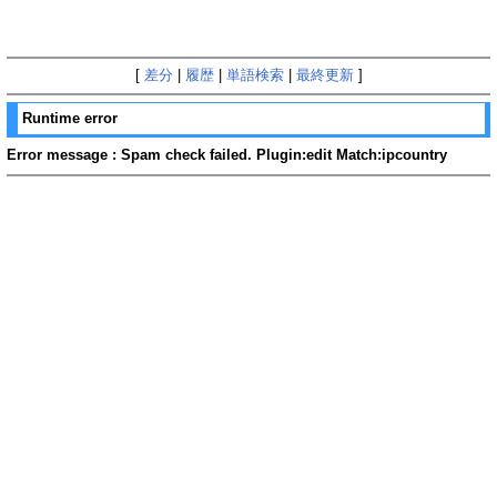
[
差分
|
履歴
|
単語検索
|
最終更新
]
Runtime error
Error message : Spam check failed. Plugin:edit Match:ipcountry