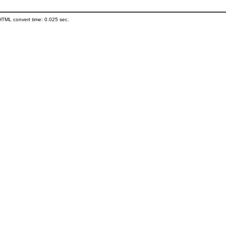
HTML convert time: 0.025 sec.