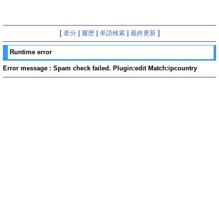
[
差分
|
履歴
|
単語検索
|
最終更新
]
Runtime error
Error message : Spam check failed. Plugin:edit Match:ipcountry