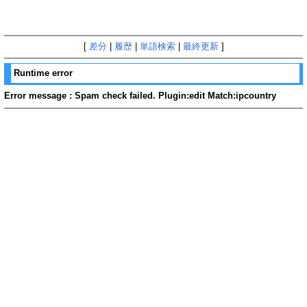
[
差分
|
履歴
|
単語検索
|
最終更新
]
Runtime error
Error message : Spam check failed. Plugin:edit Match:ipcountry