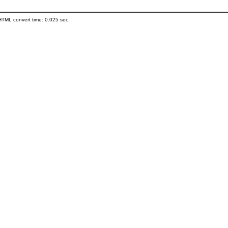
HTML convert time: 0.025 sec.